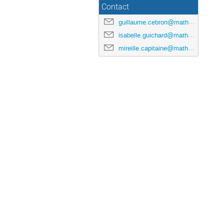
Contact
guillaume.cebron@math.univ-toulouse.fr
isabelle.guichard@math.univ-toulouse.fr
mireille.capitaine@math.univ-toulouse.fr