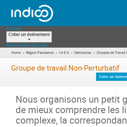
Accueil
Créer un événement
Réservation de salle
»
»
»
»
Home
Région Parisienne
I.H.E.S
Séminaires
Groupes de Travail 
Groupe de travail Non-Perturbatif
Créer un événe
Nous organisons un petit g
de mieux comprendre les l
complexe, la corresponda