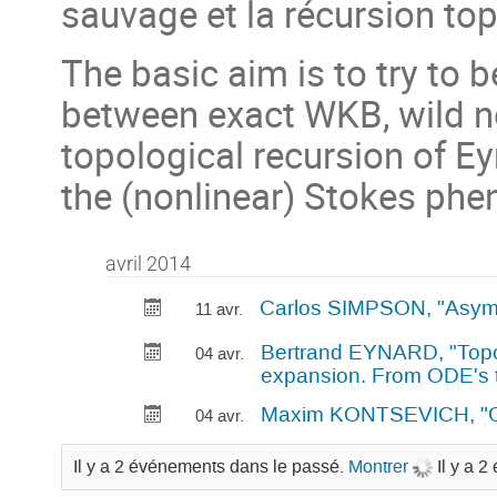
sauvage et la récursion to
The basic aim is to try to b
between exact WKB, wild n
topological recursion of Eyn
the (nonlinear) Stokes ph
avril 2014
Carlos SIMPSON, "Asymp
11 avr.
Bertrand EYNARD, "Topol
04 avr.
expansion. From ODE's to
Maxim KONTSEVICH, "Geo
04 avr.
Il y a 2 événements dans le passé.
Montrer
Il y a 