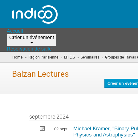
Accueil
Créer un événement
Réservation de salle
»
»
»
»
Home
Région Parisienne
I.H.E.S
Séminaires
Groupes de Travail 
Balzan Lectures
Créer un événe
septembre 2024
Michael Kramer, "Binary Pu
02 sept.
Physics and Astrophysics"