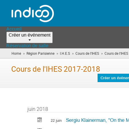
Accueil
Créer un événement
Réservation de salle
»
»
»
»
Home
Région Parisienne
I.H.E.S
Cours de l'IHES
Cours de l'IHE
Cours de l'IHES 2017-2018
Créer un événe
juin 2018
Sergiu Klainerman, "On the M
22 juin