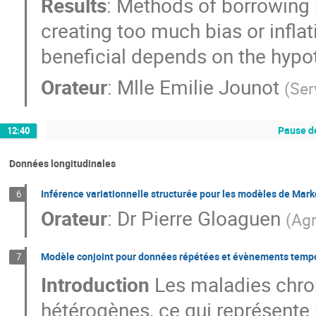
Results
: Methods of borrowing 
creating too much bias or inflatio
beneficial depends on the hypot
Orateur
:
Mlle
Emilie Jounot
(
Ser
Pause dé
12:40
Données longitudinales
Inférence variationnelle structurée pour les modèles de Mar
6
Orateur
:
Dr
Pierre Gloaguen
(
Agr
Modèle conjoint pour données répétées et évènements tempore
7
Introduction
Les maladies chro
hétérogènes, ce qui représente 