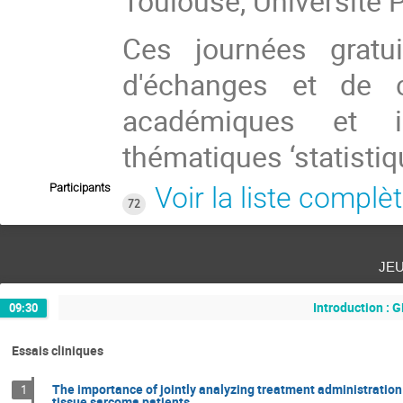
Toulouse, Université P
Ces journées gratu
d'échanges et de c
académiques et in
thématiques ‘statistiqu
Participants
Voir la liste complè
72
je
Introduction : 
09:30
Essais cliniques
The importance of jointly analyzing treatment administration 
1
tissue sarcoma patients