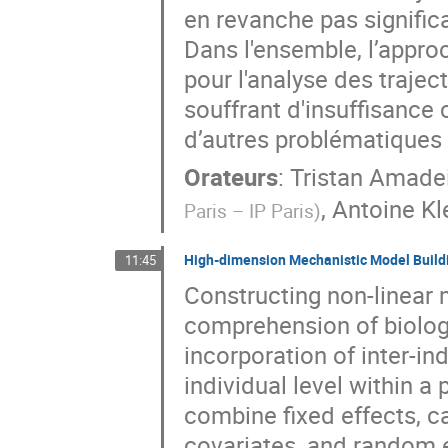
en revanche pas significa
Dans l'ensemble, l’appr
pour l'analyse des traject
souffrant d'insuffisance
d’autres problématiques 
Orateurs
:
Tristan Amade
,
Antoine Kl
Paris – IP Paris
)
High-dimension Mechanistic Model Buildi
11:45
Constructing non-linear
comprehension of biologi
incorporation of inter-in
individual level within 
combine fixed effects, ca
covariates, and random e