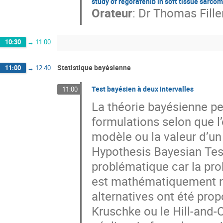
study of regorafenib in soft tissue sarco
Orateur
:
Dr
Thomas Fille
10:30
→
11:00
Statistique bayésienne
11:00
→
12:40
Test bayésien à deux intervalles
11:00
La théorie bayésienne pe
formulations selon que l
modèle ou la valeur d’un
Hypothesis Bayesian Test
problématique car la prob
est mathématiquement nul
alternatives ont été pro
Kruschke ou le Hill-and-