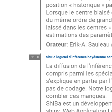
position « historique » p
Lorsque le centre biaisé 
du même ordre de grandeu
laissé dans les centres «
estimations des paramètr
Orateur
:
Erik-A. Sauleau
ShiBa logiciel d’inférence bayésienne sa
11:50
La diffusion de l’infére
compris parmi les spécial
s’explique en partie par 
pas de codage. Notre logi
combler ces manques.
ShiBa est un développeme
shiny: Web Application Fr