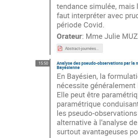
tendance simulée, mais l
faut interpréter avec pr
période Covid.
Orateur
:
Mme
Julie MU
Abstract-journéesBiostat.pdf
Analyse des pseudo-observations par la 
15:50
Bayésienne
En Bayésien, la formulat
nécessite généralement l
Elle peut être paramétri
paramétrique conduisant
les pseudo-observations
alternative à l’analyse d
surtout avantageuses po