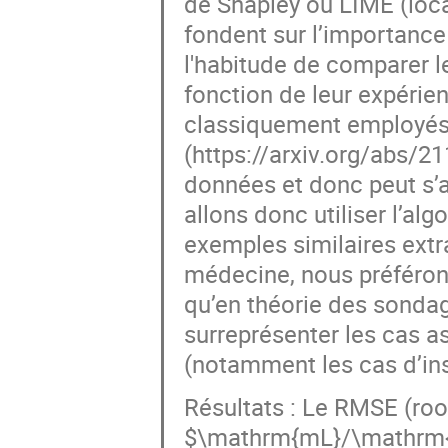
de Shapley ou LIME (loca
fondent sur l’importance 
l'habitude de comparer l
fonction de leur expéri
classiquement employés,
(https://arxiv.org/abs/
données et donc peut s’a
allons donc utiliser l’a
exemples similaires ext
médecine, nous préférons
qu’en théorie des sondag
surreprésenter les cas a
(notamment les cas d’ins
Résultats : Le RMSE (ro
$\mathrm{mL}/\mathrm{m