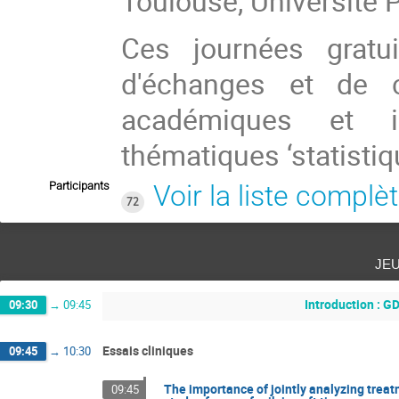
Toulouse, Université P
Ces journées gratu
d'échanges et de c
académiques et in
thématiques ‘statistiqu
Participants
Voir la liste complè
72
je
Introduction : G
09:30
→
09:45
Essais cliniques
09:45
→
10:30
The importance of jointly analyzing treat
09:45