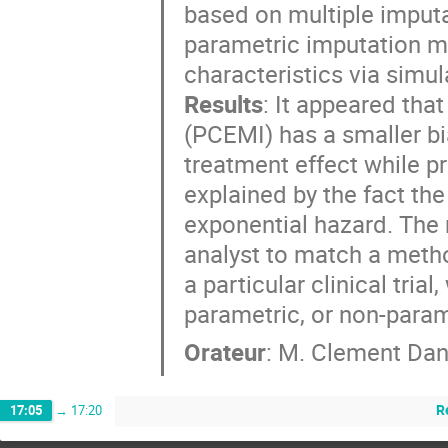
based on multiple imputa
parametric imputation mo
characteristics via simul
Results
: It appeared tha
(PCEMI) has a smaller b
treatment effect while pr
explained by the fact th
exponential hazard. The 
analyst to match a metho
a particular clinical tria
parametric, or non-param
Orateur
:
M.
Clement Dan
R
17:05
→
17:20