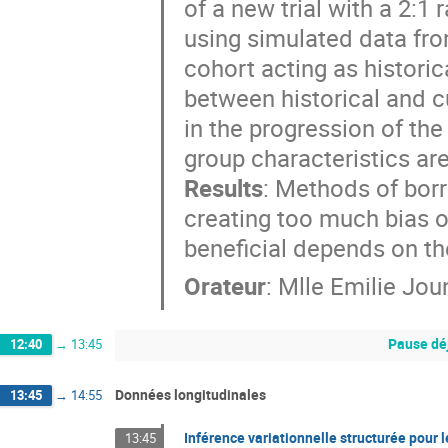
of a new trial with a 2:
using simulated data fro
cohort acting as historic
between historical and cu
in the progression of the
group characteristics a
Results
: Methods of borr
creating too much bias or 
beneficial depends on th
Orateur
:
Mlle
Emilie Jou
Pause déj
12:40
→
13:45
Données longitudinales
13:45
→
14:55
Inférence variationnelle structurée pour
13:45