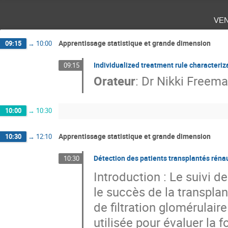
ve
Apprentissage statistique et grande dimension
09:15
→
10:00
Individualized treatment rule characteriz
09:15
Orateur
:
Dr
Nikki Freem
10:00
→
10:30
Apprentissage statistique et grande dimension
10:30
→
12:10
Détection des patients transplantés réna
10:30
Introduction : Le suivi d
le succès de la transplant
de filtration glomérulai
utilisée pour évaluer la 