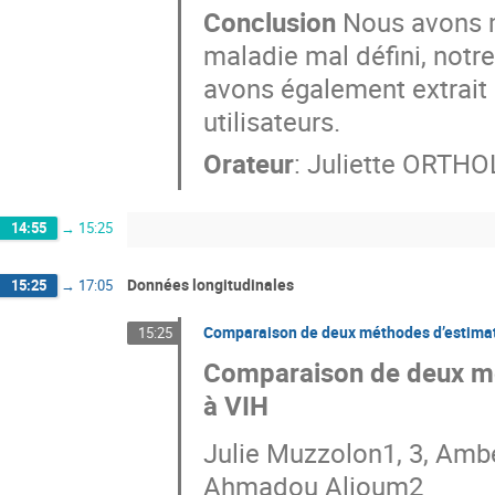
Conclusion
Nous avons m
maladie mal défini, notre
avons également extrait d
utilisateurs.
Orateur
:
Juliette ORTH
14:55
→
15:25
Données longitudinales
15:25
→
17:05
Comparaison de deux méthodes d’estimatio
15:25
Comparaison de deux mét
à VIH
Julie Muzzolon1, 3, Ambe
Ahmadou Alioum2