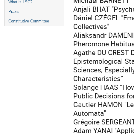
Michael BARNETT "H
What is LSC?
Anjali BHAT "Psyche
Praxis
Dániel CZÉGEL "Eme
Constitutive Committee
Collectives"
Aliaksandr DAMENIK
Pheromone Habituat
Agathe DU CREST D
Epistemological Sta
Sciences, Especiall
Characteristics”
Solange HAAS “How 
Public Decisions fo
Gautier HAMON "Lea
Automata"
Grégoire SERGEANT
Adam YANAI "Applicat