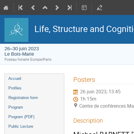
Life, Structure and Cognit
26–30 juin 2023
Le Bois-Marie
Fuseau horaire Europe/Paris
Menu
Posters
Accueil
de
l'événement
Profiles
26 juin 2023, 13:45
Registration form
1h 15m
Centre de conférences Ma
Program
Program (PDF)
Description
Public Lecture