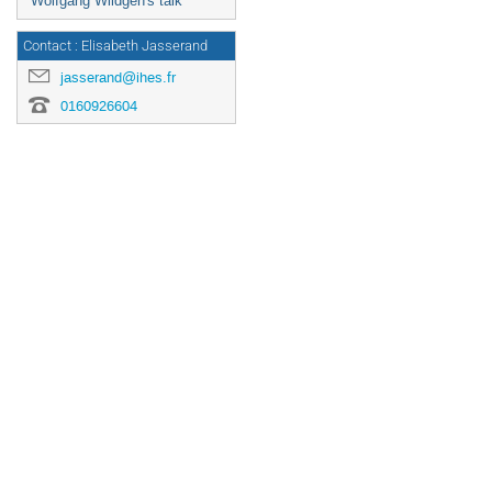
Wolfgang Wildgen's talk
Contact : Elisabeth Jasserand
jasserand@ihes.fr
0160926604