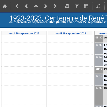
1923-2023, Centenaire de René
de
mercredi 20 septembre 2023 (09:30)
à
vendredi 22 septembre 20
lundi 18 septembre 2023
mardi 19 septembre 2023
mercr
09:30
Ac
10:00
F
R
op
10:50
C
(
C
Ma
Pa
Wi
Sc
11:40
Pa
12:10
D
Mo
th
13:00
Bu
Gi