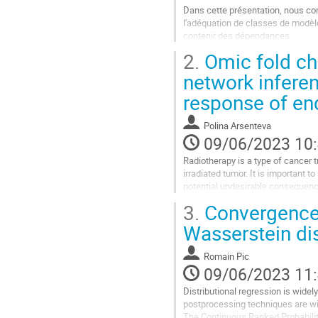
Dans cette présentation, nous con
l'adéquation de classes de modèle
contenir des dépendances
non linéaires. Plus précisément,
2.
Omic fold ch
Moving-Average) avec...
network inferen
Aller
response of end
à
la
page
Polina Arsenteva
de
09/06/2023 10
la
contribution
Radiotherapy is a type of cancer 
irradiated tumor. It is important 
potential undesirable consequence
of radiation adverse effects....
3.
Convergence i
Aller
Wasserstein di
à
la
Romain Pic
page
09/06/2023 11
de
la
Distributional regression is widel
contribution
postprocessing techniques are wi
The Continuous Ranked Probability