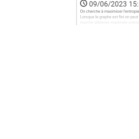
09/06/2023 15
de
la
On cherche à maximiser l'entropie
contribution
Lorsque le graphe est fini on peut
marche aléatoire maximale entropiqu
mesure invariante de cette...
Aller
à
la
page
de
la
contribution