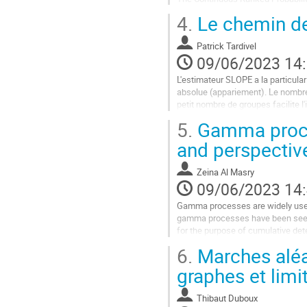
We study the optimal minimax rate
4.
Le chemin de
Aller
à
Patrick Tardivel
la
09/06/2023 14
page
L'estimateur SLOPE a la particula
de
absolue (appariement). Le nombre
la
petit nombre de groupes facilite l'
contribution
façon à avoir un bon compromis...
5.
Gamma proces
Aller
and perspectiv
à
la
Zeina Al Masry
page
09/06/2023 14
de
la
Gamma processes are widely used 
contribution
gamma processes have been seen as
for the purpose of cumulative det
been well explored since the 1970s
6.
Marches aléa
Aller
graphes et limi
à
la
Thibaut Duboux
page