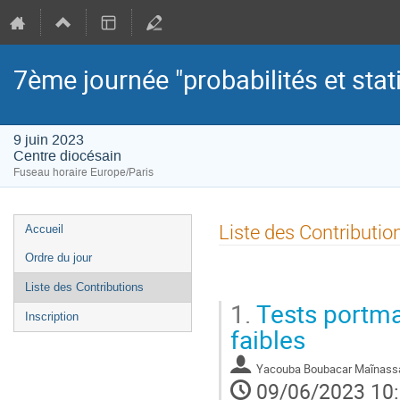
7ème journée "probabilités et sta
9 juin 2023
Centre diocésain
Fuseau horaire Europe/Paris
Menu
Liste des Contributio
Accueil
de
Ordre du jour
l'événement
Liste des Contributions
1.
Tests portm
Inscription
faibles
Yacouba Boubacar Maĩnass
09/06/2023 10