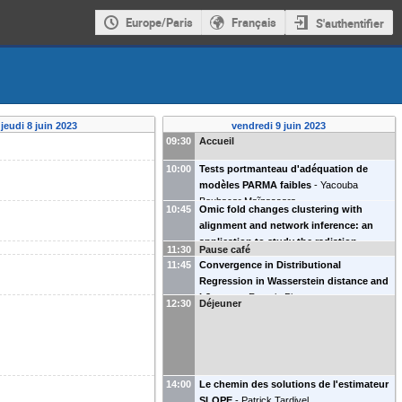
Europe/Paris
Français
S'authentifier
jeudi 8 juin 2023
vendredi 9 juin 2023
09:30
Accueil
10:00
Tests portmanteau d'adéquation de
modèles PARMA faibles
-
Yacouba
Boubacar Maĩnassara
10:45
Omic fold changes clustering with
alignment and network inference: an
application to study the radiation
11:30
Pause café
response of endothelial cells
-
Polina
11:45
Convergence in Distributional
Arsenteva
Regression in Wasserstein distance and
L2-norm
-
Romain Pic
12:30
Déjeuner
14:00
Le chemin des solutions de l'estimateur
SLOPE
-
Patrick Tardivel