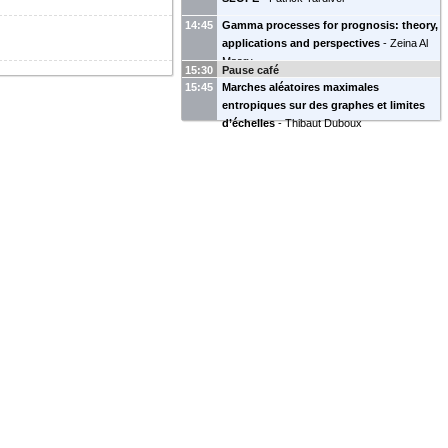
14:45
Gamma processes for prognosis: theory,
applications and perspectives
-
Zeina Al
Masry
15:30
Pause café
15:45
Marches aléatoires maximales
entropiques sur des graphes et limites
d’échelles
-
Thibaut Duboux