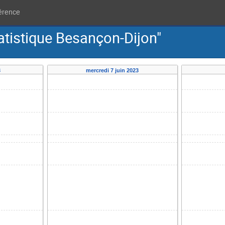
férence
tatistique Besançon-Dijon"
3
mercredi 7 juin 2023