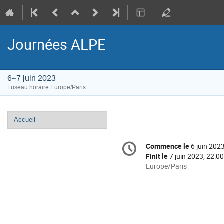
Journées ALPE
6–7 juin 2023
Fuseau horaire Europe/Paris
Menu
Accueil
de
Information
l'événement
Commence le
6 juin 202
Date/Heure
de
Finit le
7 juin 2023, 22:00
la
Toutes
Europe/Paris
les
conférence
horaires
sont
en
Europe/Paris