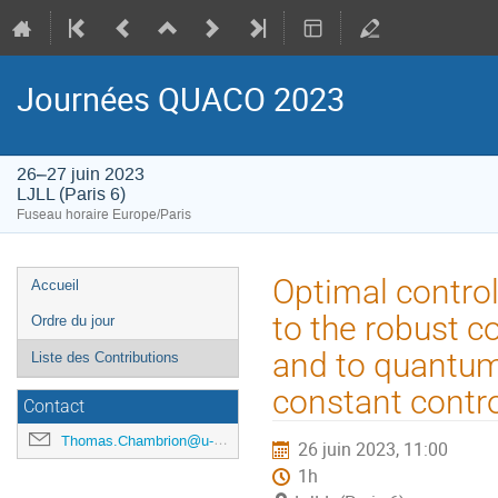
Journées QUACO 2023
26–27 juin 2023
LJLL (Paris 6)
Fuseau horaire Europe/Paris
Menu
Optimal contro
Accueil
de
to the robust c
Ordre du jour
l'événement
and to quantum
Liste des Contributions
constant contr
Contact
Thomas.Chambrion@u-bourgogne.fr
26 juin 2023, 11:00
1h