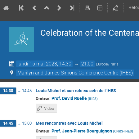
Retou
Celebration of the Centena
lundi 15 mai 2023, 14:30
→
21:00
Europe/Paris
Marilyn and James Simons Conference Centre (IHES)
Louis Michel et son rôle au sein de l'IHES
14:30
→
14:45
:
Prof.
David Ruelle
Orateur
(
IHES
)
Vidéo
Mes rencontres avec Louis Michel
14:45
→
15:00
:
Prof.
Jean-Pierre Bourguignon
Orateur
(
CNRS-IHES
)