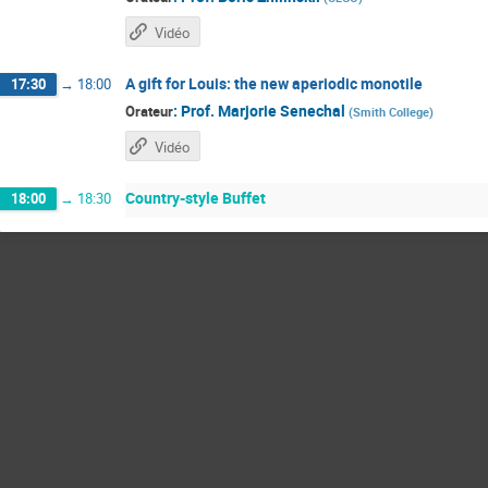
Vidéo
A gift for Louis: the new aperiodic monotile
17:30
→
18:00
:
Prof.
Marjorie Senechal
Orateur
(
Smith College
)
Vidéo
Country-style Buffet
18:00
→
18:30