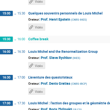
Vidéo
Quelques souvenirs personnels de Louis Michel
15:00
→
15:30
:
Prof.
Henri Epstein
Orateur
(
CNRS-IHES
)
Vidéo
Coffee break
15:30
→
16:00
Louis Michel and the Renormalization Group
16:00
→
16:30
:
Prof.
Slava Rychkov
Orateur
(
IHES
)
Vidéo
L'aventure des quasicristaux
16:30
→
17:00
:
Prof.
Denis Gratias
Orateur
(
CNRS-IRCP
)
Vidéo
Louis Michel : l'action des groupes et la géométrie 
17:00
→
17:30
:
Prof.
Boris Zhilinskii
Orateur
(
ULCO
)