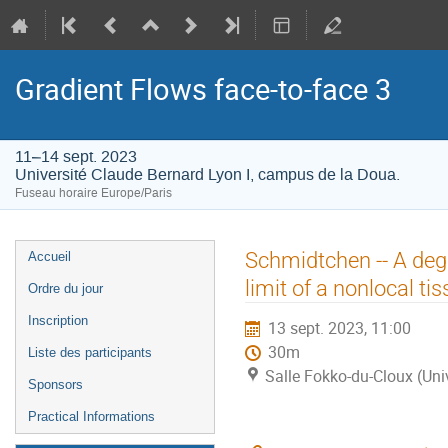
Gradient Flows face-to-face 3
11–14 sept. 2023
Université Claude Bernard Lyon I, campus de la Doua.
Fuseau horaire Europe/Paris
Menu
Schmidtchen -- A deg
Accueil
de
limit of a nonlocal t
Ordre du jour
l'événement
Inscription
13 sept. 2023, 11:00
30m
Liste des participants
Salle Fokko-du-Cloux (Uni
Sponsors
Practical Informations