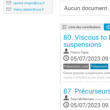
laurent.chupin@uca.fr
Aucun document.
thierry.dubois@uca.fr
Liste des contributions
80.
Viscous to I
suspensions
Franco Tapia
05/07/2023 09
Présentation orale
Présentation
Dense granular suspensions exhibi
mainly controlled by the shear rate
granular media. However, as the sh
viscous to an inertial regime....
87.
Précurseurs
Aller
à
Sean McNamara
(
Institut de P
la
05/07/2023 09
page