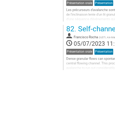
de
Présentation orale
Présentation
la
Les précurseurs d'avalanche sont
contribution
de l'inclinaison lente d'un lit gr
d'une séquence d'événements qui
écoulements granulaires.
82.
Self-channel
Une...
Francisco Rocha
(
IUSTI, Aix-Mar
Aller
05/07/2023 11
à
la
Présentation orale
Présentation
page
de
Dense granular flows can spontane
la
central flowing channel. This proc
contribution
avalanche to run out considerabl
mass flows, such as snow...
Aller
à
la
page
de
la
contribution