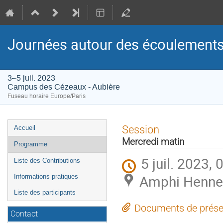
Journées autour des écoulements
3–5 juil. 2023
Campus des Cézeaux - Aubière
Fuseau horaire Europe/Paris
Menu
Session
Accueil
de
Mercredi matin
Programme
l'événement
5 juil. 2023, 
Liste des Contributions
Amphi Henneq
Informations pratiques
Liste des participants
Documents de prése
Contact