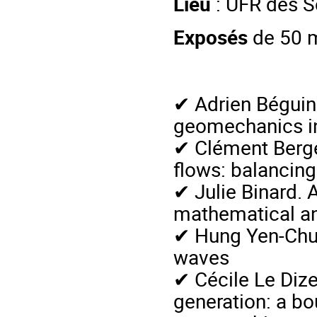
Lieu
: UFR des S
Exposés
de 50 m
✔ Adrien Béguin
geomechanics i
✔ Clément Berge
flows: balancing
✔ Julie Binard. 
mathematical an
✔ Hung Yen-Chun
waves
✔ Cécile Le Dize
generation: a b