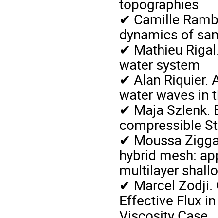
topographies
✔ Camille Rambe
dynamics of sa
✔ Mathieu Rigal.
water system
✔ Alan Riquier. 
water waves in 
✔ Maja Szlenk. 
compressible St
✔ Moussa Ziggaf
hybrid mesh: app
multilayer shal
✔ Marcel Zodji.
Effective Flux i
Viscosity Case