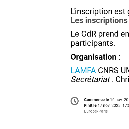
L'inscription est
Les inscriptions
Le GdR prend en 
participants.
Organisation
:
LAMFA
CNRS UM
Secrétariat
: Chr
Information
Commence le
16 nov. 20
Date/Heure
de
Finit le
17 nov. 2023, 17:
la
Toutes
Europe/Paris
les
conférence
horaires
sont