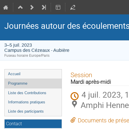
Journées autour des écoulements
3–5 juil. 2023
Campus des Cézeaux - Aubière
Fuseau horaire Europe/Paris
Menu
Session
Accueil
de
Mardi après-midi
Programme
l'événement
4 juil. 2023, 
Liste des Contributions
Amphi Henneq
Informations pratiques
Liste des participants
Documents de prése
Contact