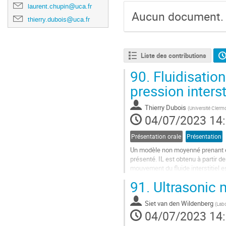
laurent.chupin@uca.fr
Aucun document.
thierry.dubois@uca.fr
Liste des contributions
90.
Fluidisatio
pression intersti
Thierry Dubois
(
Université Cler
04/07/2023 14
Présentation orale
Présentation
Un modèle non moyenné prenant en c
présenté. IL est obtenu à partir 
mouvement du fluide interstitiel e
d'écrire une équation...
91.
Ultrasonic 
Aller
à
Siet van den Wildenberg
(
Labo
la
04/07/2023 14
page