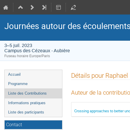
Journées autour des écoulements
3–5 juil. 2023
Campus des Cézeaux - Aubière
Fuseau horaire Europe/Paris
Menu
Détails pour Raphael
Accueil
de
Programme
l'événement
Auteur de la contributi
Liste des Contributions
Informations pratiques
Crossing approaches to better un
Liste des participants
Contact