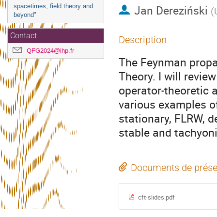
spacetimes, field theory and
Jan Dereziński
(
beyond"
Contact
Description
QFG2024@ihp.fr
The Feynman propag
Theory. I will revie
operator-theoretic 
various examples of
stationary, FLRW, de
stable and tachyoni
Documents de prése
cft-slides.pdf