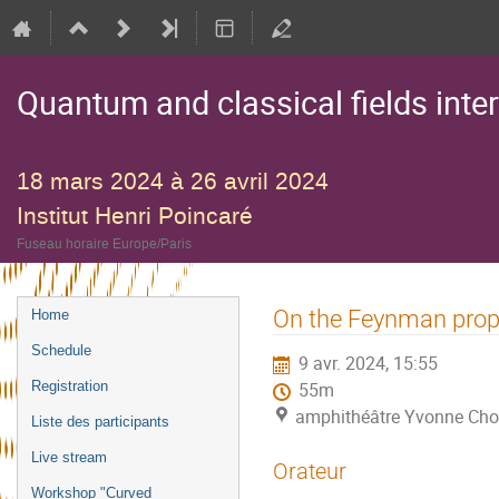
Quantum and classical fields inte
18 mars 2024 à 26 avril 2024
Institut Henri Poincaré
Fuseau horaire Europe/Paris
Menu
On the Feynman prop
Home
de
Schedule
9 avr. 2024, 15:55
l'événement
Registration
55m
amphithéâtre Yvonne Choq
Liste des participants
Live stream
Orateur
Workshop "Curved