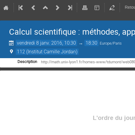
Retou
Calcul scientifique : méthodes, appl
vendredi 8 janv. 2016, 10:30
→
18:30
Europe/Paris
112 (Institut Camille Jordan)
http://math.univ-lyon1.fr/homes-www/tdumont/web08
Description
L'ordre du jou