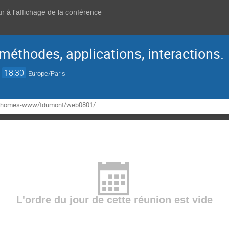
r à l'affichage de la conférence
 méthodes, applications, interactions.
→
18:30
Europe/Paris
.fr/homes-www/tdumont/web0801/
L'ordre du jour de cette réunion est vide