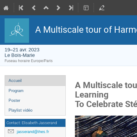
A Multiscale tour of Har
19–21 avr. 2023
Le Bois-Marie
Fuseau horaire Europe/Paris
Menu
Accueil
A Multiscale to
de
l'événement
Learning
Program
To Celebrate St
Poster
Playlist vidéo
Contact: Elisabeth Jasserand
jasserand@ihes.fr