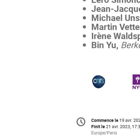
Jean-Jacque
Michael Uns
Martin Vette
Irène Walds
Bin Yu,
Berk
Information
Commence le
19 avr. 20
Date/Heure
de
la
Finit le
21 avr. 2023, 17:
conférence
Toutes
Europe/Paris
les