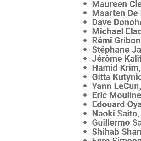
Maureen Cle
Maarten De
Dave Donoh
Michael Ela
Rémi Gribon
Stéphane Ja
Jérôme Kali
Hamid Krim
Gitta Kutyni
Yann LeCun
Eric Moulin
Edouard Oya
Naoki Saito
Guillermo S
Shihab Sh
Eero Simonc