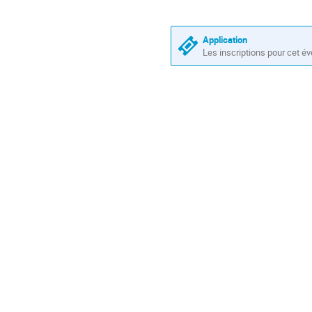
horaires
sont
en
Application
Les inscriptions pour cet é
Europe/Paris