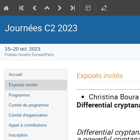
Journées C2 2023
15–20 oct. 2023
Fuseau horaire Europe/Paris
Menu
Exposés invités
Accueil
de
Exposés invités
l'événement
Christina Boura 
Programme
Differential cryptan
Comité de programme
Comité d'organisation
Appel à contributions
Differential crypta
Inscription
a powerful cryptana