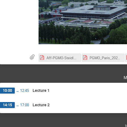
Aff-PGMO-Steidl.pdf
PGMO_Paris_2023_0.pdf
m
Lecture 1
10:00
→
12:45
Lecture 2
14:15
→
17:00
j