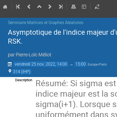
Séminaire Matrices et Graphes Aléatoires
Asymptotique de l'indice majeur d
RSK.
par
Pierre-Loïc Méliot
vendredi 25 nov. 2022, 14:00
→
15:00
Europe/Paris
314 (IHP)
Résumé: Si sigma est 
Description
indice majeur est la s
sigma(i+1). Lorsque 
uniformément dans sym