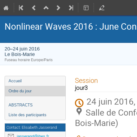
Nonlinear Waves 2016 : June Con
20–24 juin 2016
Le Bois-Marie
Fuseau horaire Europe/Paris
Menu
Session
Accueil
de
jour3
l'événement
Ordre du jour
24 juin 2016,
ABSTRACTS
Salle de Con
Liste des participants
Bois-Marie)
Contact: Elisabeth Jasserand
jasserand@ihes.fr