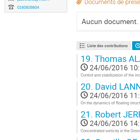
Documents de prése
0160926604
Aucun document.
Liste des contributions
19.
Thomas A
24/06/2016 10
Control and stabilization of the i
Aller
20.
David LAN
à
la
24/06/2016 11
page
On the dynamics of floating struc
de
Aller
la
21.
Robert JE
à
contribution
la
24/06/2016 14
page
Concentrated vorticity in the Gros
de
Aller
la