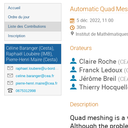
Menu
Automatic Quad Mesh 
Accueil
de
Ordre du jour
5 déc. 2022, 11:00
l'événement
Liste des Contributions
30m
Institut de Mathématique
Inscription
Orateurs
Céline Baranger (Cesta),
Raphaël Loubère (IMB),
Claire Roche
Pierre-Henri Maire (Cesta)
(
CE
Franck Ledoux
raphael.loubere@u-bordeaux.fr
(
celine.baranger@cea.fr
Jérôme Breil
(
CE
pierre-henri.maire@cea.fr
Thierry Hocquell
0675312998
Description
Quad meshing is a 
Although the probl