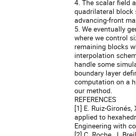
4. The scalar field 
quadrilateral block
advancing-front ma
5. We eventually gen
where we control siz
remaining blocks wh
interpolation schem
handle some simulat
boundary layer defin
computation on a h
our method.
REFERENCES
[1] E. Ruiz-Gironés
applied to hexahedr
Engineering with co
[2] C. Roche, J. Bre