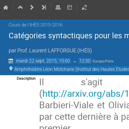
Cours de l'IHÉS­­ 2015-2016
Catégories syntactiques pour les m
par
Prof.
Laurent LAFFORGUE
(
IHÉS
)
mardi 22 sept. 2015, 10:00
→
12:30
Europe/Paris
Amphithéâtre Léon Motchane (Institut des Hautes Etudes
Il s'agit 
Description
(
http://arxiv.org/abs
Barbieri-Viale et Oliv
par cette dernière à pa
premier.