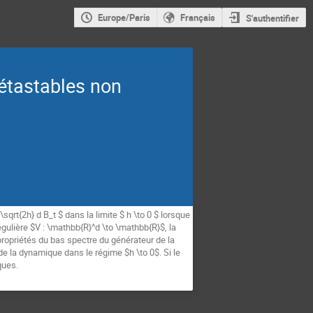
Europe/Paris
Français
S'authentifier
étastables non
qrt{2h} d B_t $ dans la limite $ h \to 0 $ lorsque
égulière $V : \mathbb{R}^d \to \mathbb{R}$, la
propriétés du bas spectre du générateur de la
de la dynamique dans le régime $h \to 0$. Si le
ques.