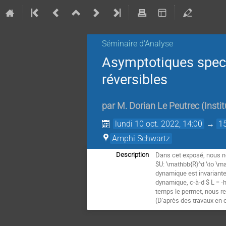
Séminaire d'Analyse
Asymptotiques spect
réversibles
par
M.
Dorian Le Peutrec
(
Insti
lundi 10 oct. 2022, 14:00
→
1
Amphi Schwartz
Dans cet exposé, nous nou
Description
$U: \mathbb{R}^d \to \mat
dynamique est invariante
dynamique, c-à-d $ L = -h
temps le permet, nous re
(D'après des travaux en 