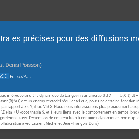
rales précises pour des diffusions m
tut Denis Poisson
)
5:00
Europe/Paris
s intéresserons à la dynamique de Langevin sur-amortie $ d X_t = -U(X_t) dt + \s
hbb{R}^d $ est un champ vectoriel régulier tel que, pour une certaine fonction r
 par rapport à $ e^{-\frac Vh} $. Nous nous intéresserons plus précisément aux 
 \Delta + U \cdot \nabla $, et à leurs liens avec le comportement en temps long 
garderons aussi l'extension de ces résultats à certaines dynamiques non ellipti
collaboration avec Laurent Michel et Jean-François Bony)