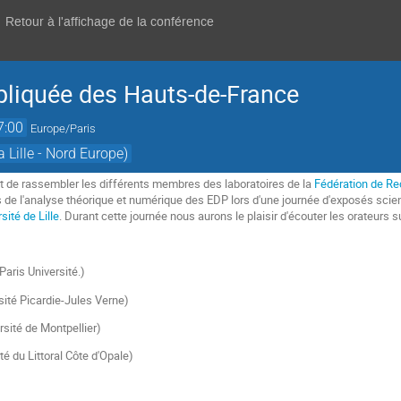
Retour à l'affichage de la conférence
liquée des Hauts-de-France
7:00
Europe/Paris
 Lille - Nord Europe)
t de rassembler les différents membres des laboratoires de la
Fédération de R
es de l'analyse théorique et numérique des EDP lors d'une journée d'exposés scie
sité de Lille
. Durant cette journée nous aurons le plaisir d'écouter les orateurs s
aris Université.)
sité Picardie-Jules Verne)
rsité de Montpellier)
té du Littoral Côte d'Opale)