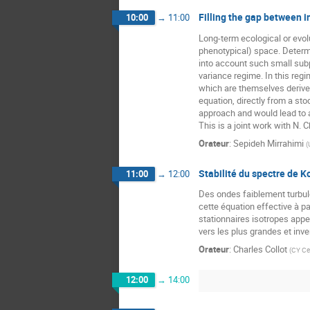
Filling the gap between 
10:00
→
11:00
Long-term ecological or evol
phenotypical) space. Determi
into account such small subp
variance regime. In this reg
which are themselves derived
equation, directly from a st
approach and would lead to a
This is a joint work with N.
Orateur
:
Sepideh Mirrahimi
(
Stabilité du spectre de 
11:00
→
12:00
Des ondes faiblement turbule
cette équation effective à p
stationnaires isotropes app
vers les plus grandes et inv
Orateur
:
Charles Collot
(
CY Cer
12:00
→
14:00