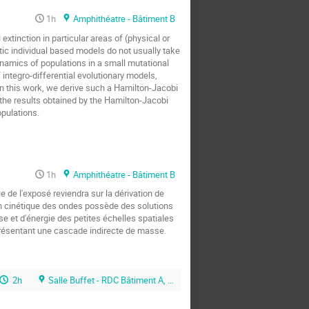
1h
Amphithéatre - Bâtiment B
xtinction in particular areas of (physical or
ic individual based models do not usually take
ynamics of populations in a small mutational
ntegro-differential evolutionary models,
n this work, we derive such a Hamilton-Jacobi
 the results obtained by the Hamilton-Jacobi
opulations.
1h
Amphithéatre - Bâtiment B
 de l'exposé reviendra sur la dérivation de
ion cinétique des ondes possède des solutions
 et d'énergie des petites échelles spatiales
représentant une cascade indirecte de masse.
2h
Salle Buffet - RDC Bâtiment A, Inria Lille - Nord Europe