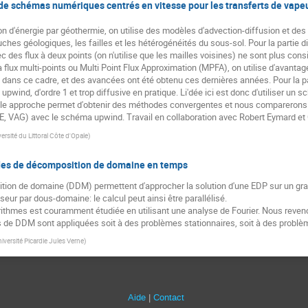
e schémas numériques centrés en vitesse pour les transferts de vapeu
on d'énergie par géothermie, on utilise des modèles d'advection-diffusion et de
ches géologiques, les failles et les hétérogénéités du sous-sol. Pour la partie 
 des flux à deux points (on n'utilise que les mailles voisines) ne sont plus consis
lux multi-points ou Multi Point Flux Approximation (MPFA), on utilise d'avantage de
ans ce cadre, et des avancées ont été obtenu ces dernières années. Pour la pa
pwind, d'ordre 1 et trop diffusive en pratique. Li'dée ici est donc d'utiliser un
le approche permet d'obtenir des méthodes convergentes et nous comparerons 
FE, VAG) avec le schéma upwind. Travail en collaboration avec Robert Eymard et
ersité du Littoral Côte d'Opale
)
es de décomposition de domaine en temps
ion de domaine (DDM) permettent d'approcher la solution d'une EDP sur un g
sseur par dous-domaine: le calcul peut ainsi être parallélisé.
thmes est couramment étudiée en utilisant une analyse de Fourier. Nous revenon
 de DDM sont appliquées soit à des problèmes stationnaires, soit à des problèm
iversité Picardie Jules Verne
)
Aide
Contact