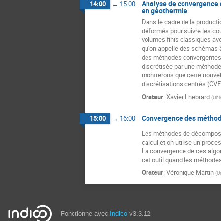
Analyse de convergence d
14:00
→
15:00
en géothermie
Dans le cadre de la producti
déformés pour suivre les cou
volumes finis classiques avec
qu'on appelle des schémas à f
des méthodes convergentes d
discrétisée par une méthode u
montrerons que cette nouvel
discrétisations centrés (CV
Orateur
:
Xavier Lhebrard
(
Univ
Convergence des méthod
15:00
→
16:00
Les méthodes de décomposit
calcul et on utilise un proce
La convergence de ces algori
cet outil quand les méthodes
Orateur
:
Véronique Martin
(
Un
Fonctionne avec
Indico
v3.3.12