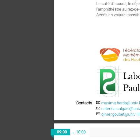
Le café d'accueil, le déj
l'amphithéatre au rez-de
Accès en voiture: possibi
Contacts
maxime.herda@univ-lil
caterina.calgaro@univ-l
olivier.goubet@univ-lill
09:00
→
10:00