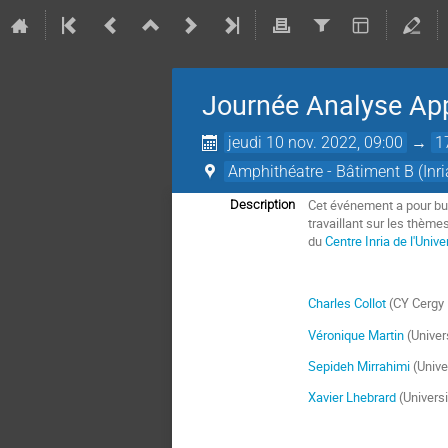
Journée Analyse App
jeudi 10 nov. 2022, 09:00
→
1
Amphithéatre - Bâtiment B (Inria
Cet événement a pour bu
Description
travaillant sur les thèm
du
Centre Inria de l'Univer
Charles Collot
(CY Cergy P
Véronique Martin
(Univer
Sepideh Mirrahimi
(Unive
Xavier Lhebrard
(Universi