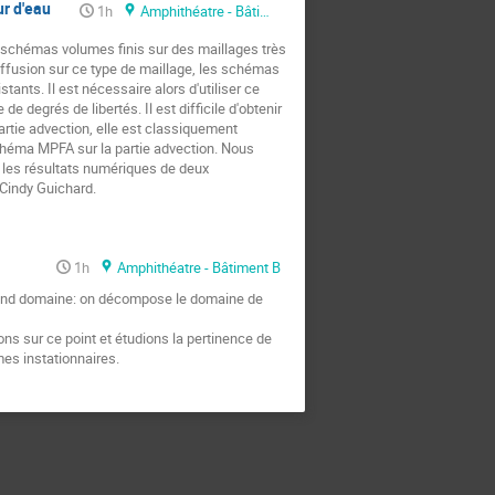
r d'eau
1h
Amphithéatre - Bâtiment B
s schémas volumes finis sur des maillages très
diffusion sur ce type de maillage, les schémas
tants. Il est nécessaire alors d'utiliser ce
 degrés de libertés. Il est difficile d'obtenir
rtie advection, elle est classiquement
 schéma MPFA sur la partie advection. Nous
les résultats numériques de deux
 Cindy Guichard.
1h
Amphithéatre - Bâtiment B
rand domaine: on décompose le domaine de
s sur ce point et étudions la pertinence de
es instationnaires.