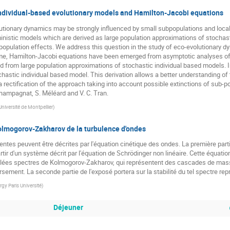
individual-based evolutionary models and Hamilton-Jacobi equations
utionary dynamics may be strongly influenced by small subpopulations and local e
nistic models which are derived as large population approximations of stochast
opulation effects. We address this question in the study of eco-evolutionary d
ime, Hamilton-Jacobi equations have been emerged from asymptotic analyses of i
 from large population approximations of stochastic individual based models. I
ochastic individual based model. This derivation allows a better understanding of
 rectification of the approach taking into account possible extinctions of sub-p
 Champagnat, S. Méléard and V. C. Tran.
Université de Montpellier
)
Kolmogorov-Zakharov de la turbulence d'ondes
ntes peuvent être décrites par l'équation cinétique des ondes. La première partie
artir d'un système décrit par l'équation de Schrödinger non linéaire. Cette équat
elées spectres de Kolmogorov-Zakharov, qui représentent des cascades de masse
ersement. La seconde partie de l'exposé portera sur la stabilité du tel spectre 
gy Paris Université
)
Déjeuner