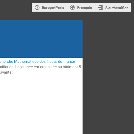
Europe/Paris
Français
S'authentifier
echerche Mathématique des Hauts-de-France
ntifiques. La journée est organisée au bâtiment B
uivants :