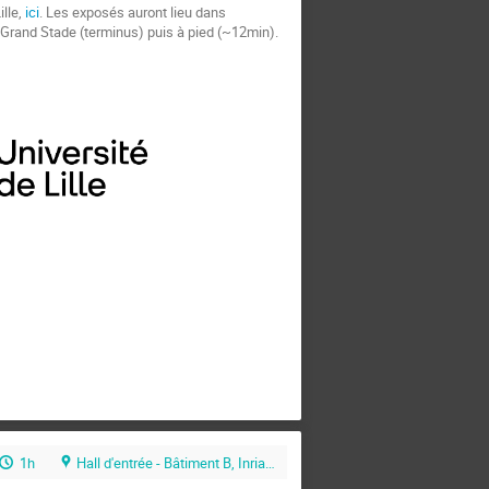
lle,
ici
. Les exposés auront lieu dans
Grand Stade (terminus) puis à pied (~12min).
1h
Hall d'entrée - Bâtiment B, Inria Lille - Nord Europe