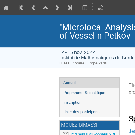
"Microlocal Analysi
of Vesselin Petkov
14–15 nov. 2022
Institut de Mathématiques de Bord
Fuseau horaire Europe/Paris
Menu
Accueil
The
de
ord
Programme Scientifique
l'événement
Inscription
Liste des participants
S
MOUEZ DIMASSI
Je
mdimassi@u-bordeaux.fr