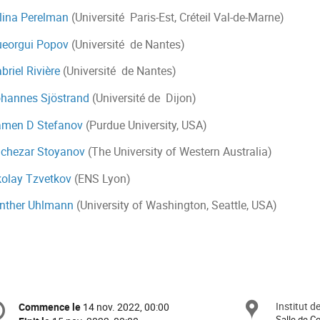
lina Perelman
(Université Paris-Est, Créteil Val-de-Marne)
eorgui Popov
(Université de Nantes)
riel Rivière
(Université de Nantes)
hannes Sjöstrand
(Université de Dijon)
amen D Stefanov
(Purdue
University
, USA)
chezar Stoyanov
(The University of Western Australia)
kolay Tzvetkov
(ENS Lyon)
nther Uhlmann
(University of Washington, Seattle, USA)
formation
Institut 
Site
Commence le
14 nov. 2022, 00:00
Date/Heure
e
Salle de C