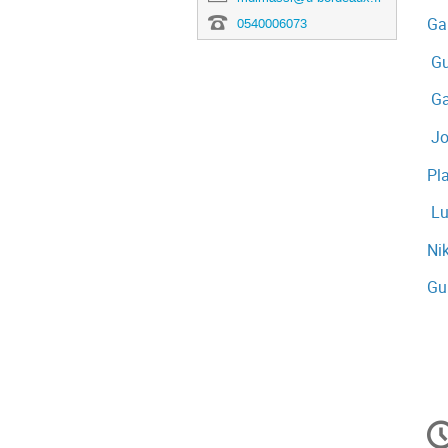
Ga
0540006073
Gu
Gab
Jo
Pl
Lu
Ni
Gu
In
d