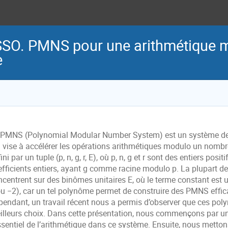
O. PMNS pour une arithmétique mo
e
 PMNS (Polynomial Modular Number System) est un système de
i vise à accélérer les opérations arithmétiques modulo un nomb
ini par un tuple
(
p, n, g, r, E
)
, où
p, n, g
et
r
sont des
entiers positif
fficients entiers, ayant
g
comme racine
modulo
p
. La plupart d
ncentrent sur des binômes
unitaires
E
, où le terme constant est 
ou
−
2
), car
un tel polynôme permet de construire des PMNS effic
pendant, un travail récent nous a permis d’observer que ces po
illeurs choix.
Dans cette présentation, nous commençons par u
essentiel de l’arithmétique dans ce système. Ensuite, nous mett