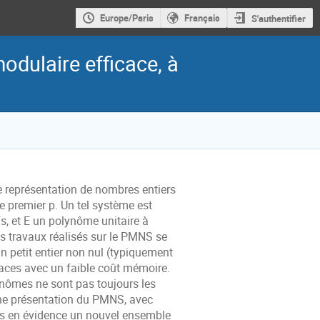
Europe/Paris
Français
S'authentifier
dulaire efficace, à
 représentation
de nombres entiers
re
premier
p
.
Un tel système est
s, et
E
un polynôme unitaire à
es travaux réalisés sur le PMNS se
un petit entier non nul (typiquement
aces avec un faible coût mémoire.
lynômes ne sont pas
toujours les
ne présentation du PMNS, avec
ons en évidence un nouvel
ensemble