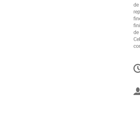
de
re
fi
fin
de
Cel
co
In
d
la
co