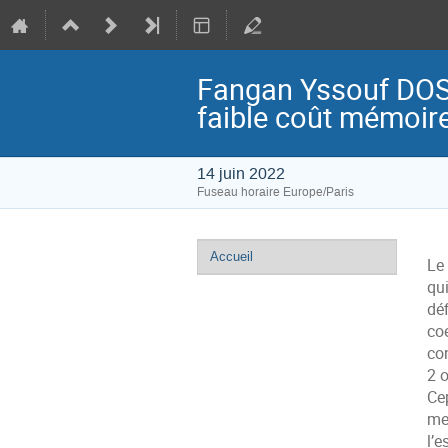
Fangan Yssouf DOSS
faible coût mémoir
14 juin 2022
Fuseau horaire Europe/Paris
Menu
Accueil
Le
de
qu
l'événement
déf
coe
co
2
Ce
me
l’