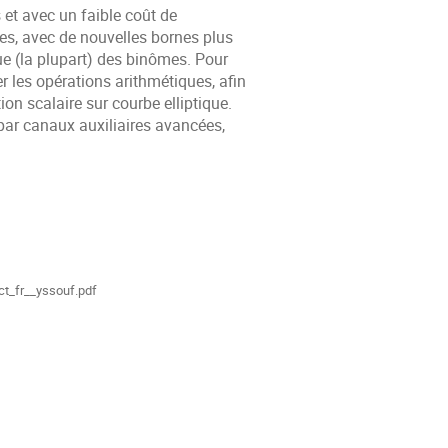
s et avec un
faible coût de
es, avec
de nouvelles bornes plus
e (la plupart) des binômes. Pour
 les opérations arithmétiques, afin
on scalaire sur courbe elliptique.
par canaux auxiliaires avancées,
ments
ct_fr__yssouf.pdf