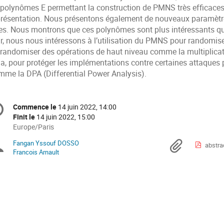
 polynômes
E
permettant la construction de PMNS très efficace
présentation. Nous présentons également de nouveaux paramètr
nes. Nous montrons que ces polynômes sont plus intéressants
qu
ir, nous nous intéressons à l’utilisation du PMNS
pour randomiser
 randomiser des opérations de haut
niveau comme la multiplicati
a, pour protéger les im
plémentations contre certaines attaques 
mme la DPA
(Differential Power Analysis).
formation
Commence le
14 juin 2022, 14:00
Date/Heure
e
Finit le
14 juin 2022, 15:00
Toutes
Europe/Paris
les
nférence
Fangan Yssouf DOSSO
Présidents
Docu
abstra
horaires
Francois Arnault
sont
de
en
Europe/Paris
séance