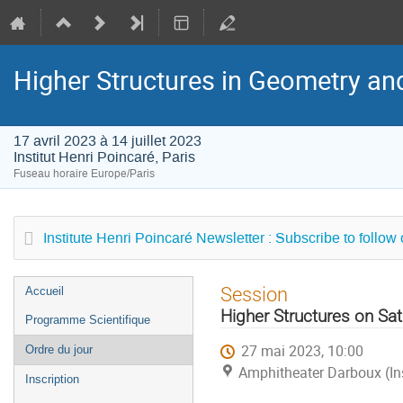
Higher Structures in Geometry a
17 avril 2023 à 14 juillet 2023
Institut Henri Poincaré, Paris
Fuseau horaire Europe/Paris
Institute Henri Poincaré Newsletter : Subscribe to follow
Menu
Session
Accueil
de
Higher Structures on Sa
Programme Scientifique
l'événement
27 mai 2023, 10:00
Ordre du jour
Amphitheater Darboux (Inst
Inscription