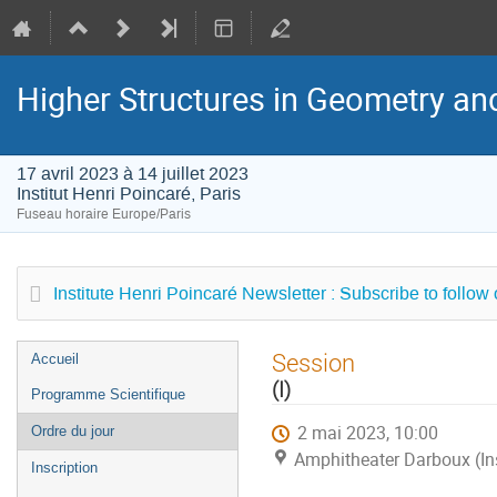
Higher Structures in Geometry a
17 avril 2023 à 14 juillet 2023
Institut Henri Poincaré, Paris
Fuseau horaire Europe/Paris
Institute Henri Poincaré Newsletter : Subscribe to follow
Menu
Session
Accueil
de
(I)
Programme Scientifique
l'événement
2 mai 2023, 10:00
Ordre du jour
Amphitheater Darboux (Inst
Inscription