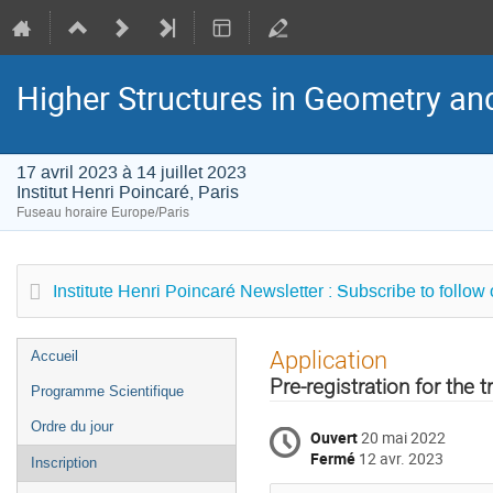
Higher Structures in Geometry a
17 avril 2023 à 14 juillet 2023
Institut Henri Poincaré, Paris
Fuseau horaire Europe/Paris
Institute Henri Poincaré Newsletter : Subscribe to follow
Menu
Application
Accueil
de
Pre-registration for the 
Programme Scientifique
l'événement
Ordre du jour
Ouvert
20 mai 2022
Fermé
12 avr. 2023
Inscription