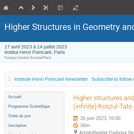
Higher Structures in Geometry a
17 avril 2023 à 14 juillet 2023
Institut Henri Poincaré, Paris
Fuseau horaire Europe/Paris
Institute Henri Poincaré Newsletter : Subscribe to follow
Menu
Higher structures and
Accueil
de
(infinite) Koszul-Tate
Programme Scientifique
l'événement
Ordre du jour
26 juin 2023, 10:00
30m
Inscription
Amphitheater Darboux (Inst