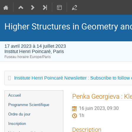
Higher Structures in Geometry a
17 avril 2023 à 14 juillet 2023
Institut Henri Poincaré, Paris
Fuseau horaire Europe/Paris
Institute Henri Poincaré Newsletter : Subscribe to follow
Menu
Penka Georgieva : Kl
Accueil
de
Programme Scientifique
16 juin 2023, 09:30
l'événement
Ordre du jour
1h
Inscription
Description