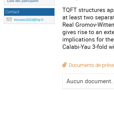
Liste des participants
TQFT structures app
Contact
at least two separat
hirsutes2023@ihp.fr
Real Gromov-Witten 
gives rise to an ext
implications for th
Calabi-Yau 3-fold wi
Documents de prése
Aucun document.