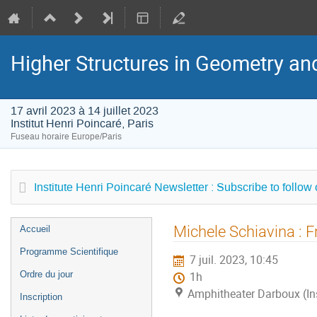
Higher Structures in Geometry a
17 avril 2023 à 14 juillet 2023
Institut Henri Poincaré, Paris
Fuseau horaire Europe/Paris
Institute Henri Poincaré Newsletter : Subscribe to follow
Menu
Michele Schiavina : F
Accueil
de
Programme Scientifique
7 juil. 2023, 10:45
l'événement
Ordre du jour
1h
Amphitheater Darboux (Inst
Inscription