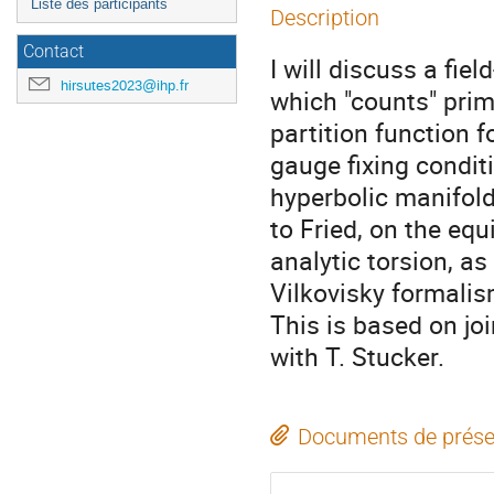
Liste des participants
Description
Contact
I will discuss a fiel
hirsutes2023@ihp.fr
which "counts" prim
partition function f
gauge fixing condit
hyperbolic manifold
to Fried, on the eq
analytic torsion, as
Vilkovisky formalis
This is based on joi
with T. Stucker.
Documents de prése