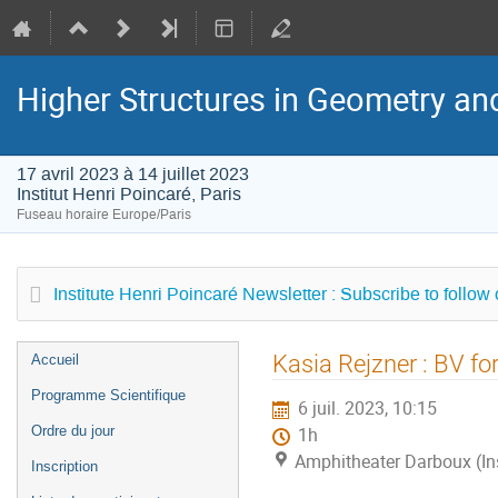
Higher Structures in Geometry a
17 avril 2023 à 14 juillet 2023
Institut Henri Poincaré, Paris
Fuseau horaire Europe/Paris
Institute Henri Poincaré Newsletter : Subscribe to follow
Menu
Kasia Rejzner : BV fo
Accueil
de
Programme Scientifique
6 juil. 2023, 10:15
l'événement
Ordre du jour
1h
Amphitheater Darboux (Inst
Inscription