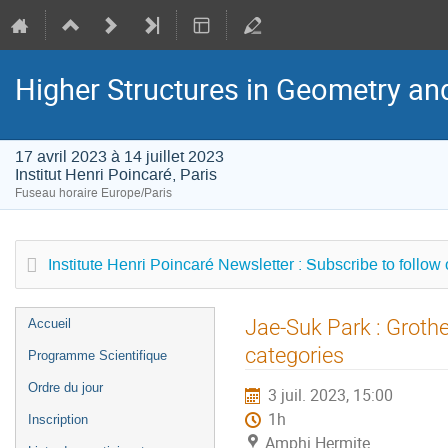
Higher Structures in Geometry a
17 avril 2023 à 14 juillet 2023
Institut Henri Poincaré, Paris
Fuseau horaire Europe/Paris
Institute Henri Poincaré Newsletter : Subscribe to follow
Menu
Jae-Suk Park : Groth
Accueil
de
categories
Programme Scientifique
l'événement
Ordre du jour
3 juil. 2023, 15:00
1h
Inscription
Amphi Hermite