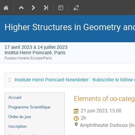
Higher Structures in Geometry a
17 avril 2023 à 14 juillet 2023
Institut Henri Poincaré, Paris
Fuseau horaire Europe/Paris
Institute Henri Poincaré Newsletter : Subscribe to follow
Menu
Elements of oo-catego
Accueil
de
Programme Scientifique
21 juin 2023, 15:00
l'événement
Ordre du jour
2h
Amphitheater Darboux (Inst
Inscription