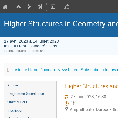
Higher Structures in Geometry a
17 avril 2023 à 14 juillet 2023
Institut Henri Poincaré, Paris
Fuseau horaire Europe/Paris
Institute Henri Poincaré Newsletter : Subscribe to follow
Menu
Higher Structures an
Accueil
de
Programme Scientifique
27 juin 2023, 16:30
l'événement
Ordre du jour
1h
Amphitheater Darboux (Inst
Inscription