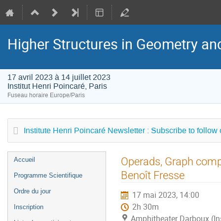
Higher Structures in Geometry a
17 avril 2023 à 14 juillet 2023
Institut Henri Poincaré, Paris
Fuseau horaire Europe/Paris
Institute Henri Poincaré Newsletter : Subscribe to follow
Menu
Operads, Graph compl
Accueil
de
Benoît Fresse
Programme Scientifique
l'événement
Ordre du jour
17 mai 2023, 14:00
2h 30m
Inscription
Amphitheater Darboux (Inst