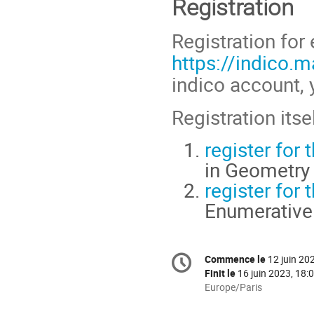
Registration
Registration for
https://indico.m
indico account, 
Registration itse
register for 
in Geometry 
register for
Enumerative
Information
Commence le
12 juin 20
Date/Heure
de
Finit le
16 juin 2023, 18:
la
Toutes
Europe/Paris
les
conférence