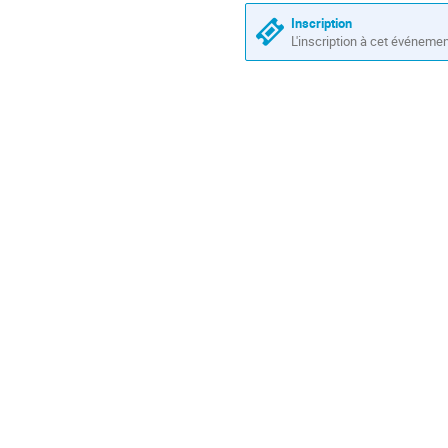
horaires
sont
Inscription
en
L'inscription à cet événeme
Europe/Paris