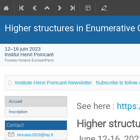
Higher structures in Enumerative
12–16 juin 2023
Institut Henri Poincaré
Fuseau horaire Europe/Paris
Institute Henri Poincaré Newsletter : Subscribe to follow
Menu
Accueil
See here :
https
de
Inscription
l'événement
Higher struct
Contact
hirsutes2023@ihp.fr
June 12-16, 20