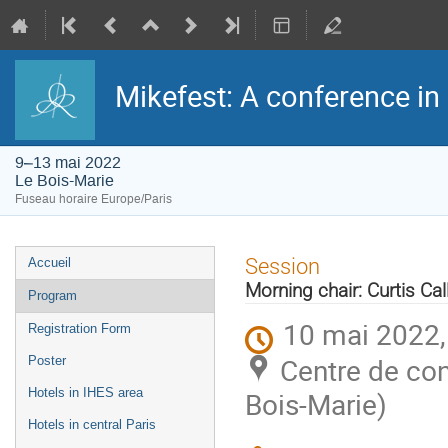
Mikefest: A conference in
9–13 mai 2022
Le Bois-Marie
Fuseau horaire Europe/Paris
Menu
Session
Accueil
de
l'événement
Morning chair: Curtis Cal
Program
10 mai 2022,
Registration Form
Centre de co
Poster
Hotels in IHES area
Bois-Marie)
Hotels in central Paris