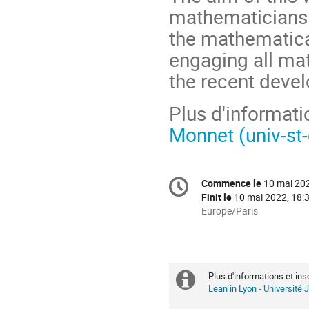
mathematicians 
the mathematical
engaging all ma
the recent devel
Plus d'informatio
Monnet (univ-st-
Information
Commence le
10 mai 202
Date/Heure
de
Finit le
10 mai 2022, 18:
la
Toutes
Europe/Paris
les
conférence
horaires
sont
en
Plus d'informations et insc
Information
Europe/Paris
Lean in Lyon - Université 
supplémenta