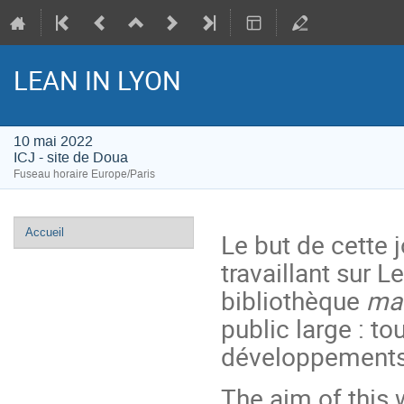
LEAN IN LYON
10 mai 2022
ICJ - site de Doua
Fuseau horaire Europe/Paris
Menu
Accueil
Le but de cette 
de
travaillant sur L
l'événement
bibliothèque
mat
public large : t
développements 
The aim of this 