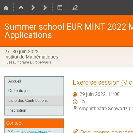
Summer school EUR MINT 2022 Mo
Applications
27–30 juin 2022
Institut de Mathématiques
Fuseau horaire Europe/Paris
Menu
Exercise session (Vi
Accueil
de
Ordre du jour
29 juin 2022, 11:00
l'événement
Liste des Contributions
1h
Amphithéâtre Schwartz (I
Inscription
Contact
Documents de prése
milan.korda@laas.fr