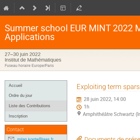
Summer school EUR MINT 2022 Mo
Applications
27–30 juin 2022
Institut de Mathématiques
Fuseau horaire Europe/Paris
Menu
Exploiting term spars
Accueil
de
Ordre du jour
28 juin 2022, 14:00
l'événement
Liste des Contributions
1h
Amphithéâtre Schwartz (I
Inscription
Contact
Documents de prése
milan.korda@laas.fr