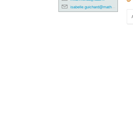
isabelle.guichard@math.univ-toulouse.fr