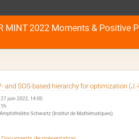
 MINT 2022 Moments & Positive Po
- and SOS-based hierarchy for optimization (J.-
27 juin 2022, 14:00
1h
Amphithéâtre Schwartz (Institut de Mathématiques)
Documents de présentation