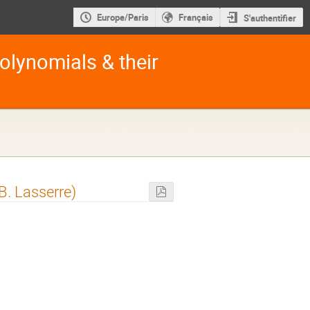
Europe/Paris
Français
S'authentifier
lynomials & their
B. Lasserre)