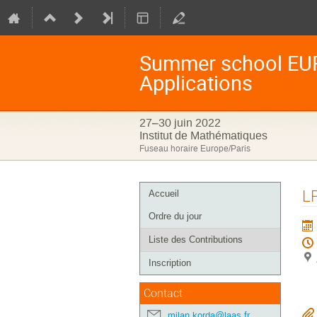
Summer school EUR
Applications
27–30 juin 2022
Institut de Mathématiques
Fuseau horaire Europe/Paris
Menu
LP
Accueil
de
Ordre du jour
l'événement
Liste des Contributions
Inscription
Contact
milan.korda@laas.fr